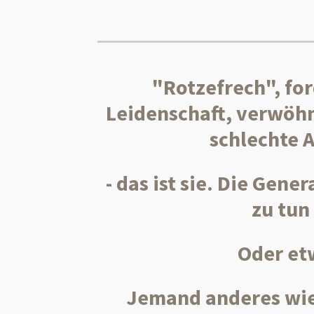
"Rotzefrech", fo
Leidenschaft, verwöhnt
schlechte 
- das ist sie. Die Gene
zu tun
Oder et
Jemand anderes wi