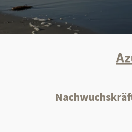
Az
Nachwuchskräft